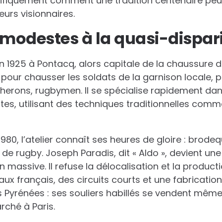
nifiquement comment une tradition centenaire peut
urs visionnaires.
 modestes à la quasi-dispar
 1925 à Pontacq, alors capitale de la chaussure dan
our chausser les soldats de la garnison locale, pui
cherons, rugbymen. Il se spécialise rapidement d
tes, utilisant des techniques traditionnelles com
80, l’atelier connaît ses heures de gloire : brodeq
de rugby. Joseph Paradis, dit « Aldo », devient une
on massive. Il refuse la délocalisation et la product
aux français, des circuits courts et une fabricati
 Pyrénées : ses souliers habillés se vendent même
rché à Paris.