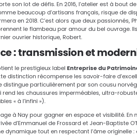
rte son lot de défis. En 2016, l’atelier est à bout d
 comme beaucoup d’artisans français, risque de dis
ermera en 2018. C’est alors que deux passionnés, P
rennent le flambeau par amour du bel ouvrage. Ils
nier ouvrier historique, Robert.
ce : transmission et modern
tient le prestigieux label
Entreprise du Patrimoin
te distinction récompense les savoir-faire d’exc
 se distingue particulièrement par son cousu norvég
 rend les chaussures imperméables, ultra-robuste
s « à l’infini »).
nage à Nay pour gagner en espace et visibilité. En
rivée d’Emmanuel de Frossard et Jean-Baptiste O’
ne dynamique tout en respectant l’âme originelle :