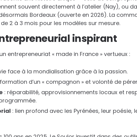
 viennent souvent directement à l’atelier (Nay), ou 
et désormais Bordeaux (ouverte en 2026). La comm
is de 2 à 3 mois pour les modèles sur mesure.
trepreneurial inspirant
 un entrepreneuriat « made in France » vertueux :
vie face à la mondialisation grâce à la passion.
 formation d’un « compagnon » et volonté de péren
e
: réparabilité, approvisionnements locaux et res
 programmée.
rial
: lien profond avec les Pyrénées, leur poésie, l
 100 ans en 2025, Le Soulor investit dans des outi