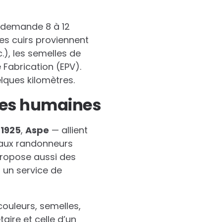
re demande 8 à 12
es cuirs proviennent
), les semelles de
 Fabrication (EPV).
lques kilomètres.
res humaines
,
1925
,
Aspe
— allient
 aux randonneurs
propose aussi des
t un service de
couleurs, semelles,
aire et celle d’un