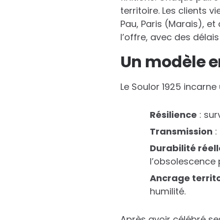
territoire. Les clients
Pau, Paris (Marais), 
l’offre, avec des déla
Un modèle en
Le Soulor 1925 incarne
Résilience
: sur
Transmission
:
Durabilité réell
l’obsolescence
Ancrage territo
humilité.
Après avoir célébré ses