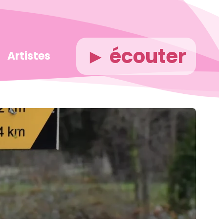
► écouter
Artistes