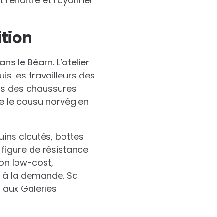
 renaître et rayonner
ition
s le Béarn. L’atelier
s les travailleurs des
ans des chaussures
me le cousu norvégien
uins cloutés, bottes
 figure de résistance
ion low-cost,
on à la demande. Sa
 aux Galeries