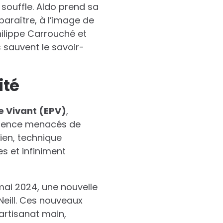
e souffle. Aldo prend sa
paraître, à l’image de
hilippe Carrouché et
 sauvent le savoir-
ité
e Vivant (EPV)
,
ellence menacés de
ien, technique
s et infiniment
 mai 2024, une nouvelle
Neill. Ces nouveaux
 artisanat main,