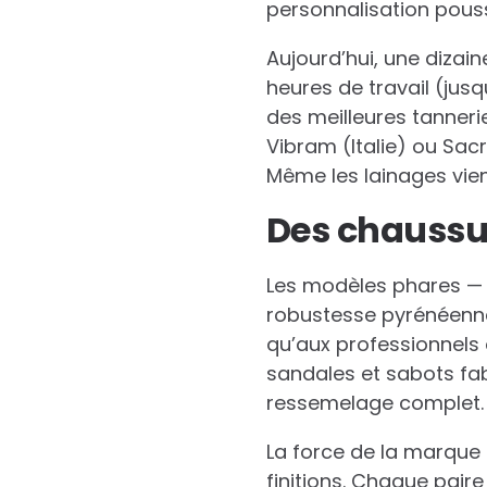
personnalisation pouss
Aujourd’hui, une dizain
heures de travail (jus
des meilleures tanneri
Vibram (Italie) ou Sacr
Même les lainages vie
Des chaussu
Les modèles phares 
robustesse pyrénéenne
qu’aux professionnels 
sandales et sabots fabr
ressemelage complet.
La force de la marque r
finitions. Chaque paire