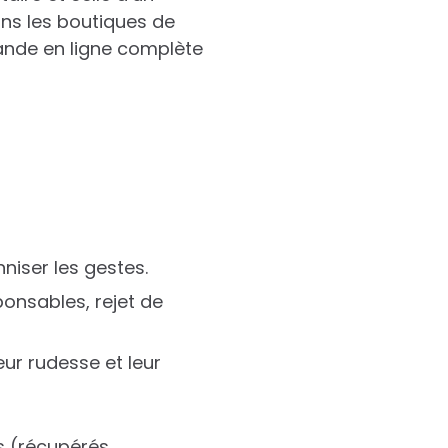
dans les boutiques de
ande en ligne complète
niser les gestes.
ponsables, rejet de
eur rudesse et leur
ls (récupérés