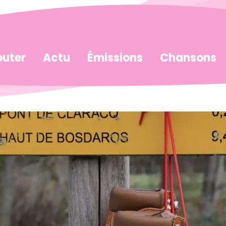
uter
Actu
Émissions
Chansons