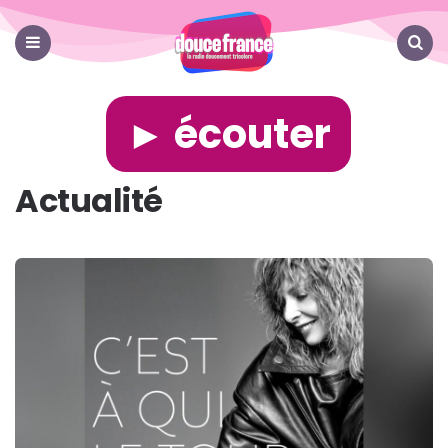
Douce
France
Menu
Search
► écouter
Actualité