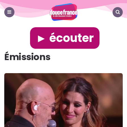
Douce
France
Menu
Search
► écouter
Émissions