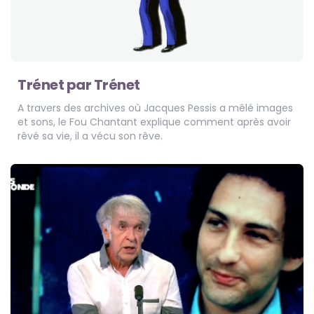
Trénet par Trénet
A travers des archives où Jacques Pessis a mêlé images
et sons, le Fou Chantant explique comment après avoir
rêvé sa vie, il a vécu son rêve.