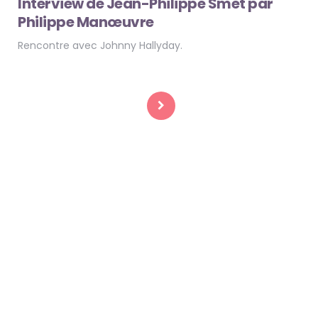
Interview de Jean-Philippe Smet par
Philippe Manœuvre
Rencontre avec Johnny Hallyday.
Pagination
des
publications