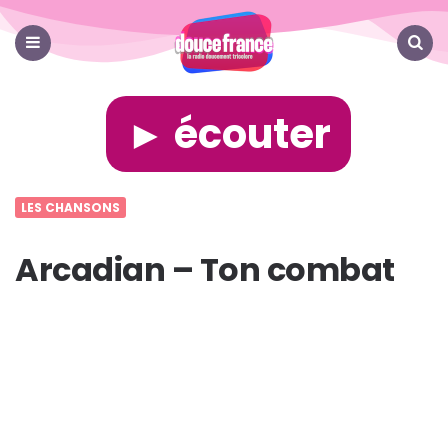
Douce
France
Menu
Search
► écouter
LES CHANSONS
Arcadian – Ton combat