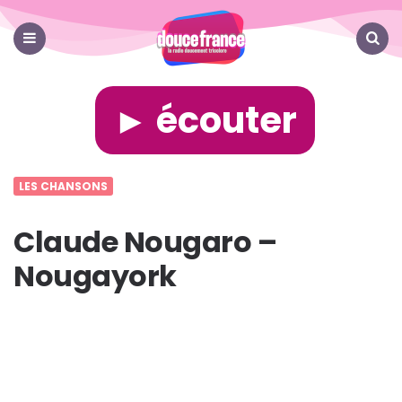
Douce
France
Menu
Search
► écouter
LES CHANSONS
Claude Nougaro –
Nougayork