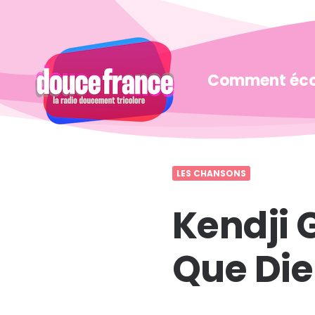
Douce
France
Comment éco
LES CHANSONS
Kendji 
Que Di