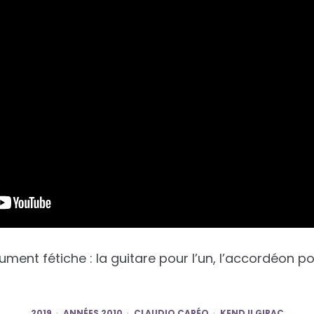
ent fétiche : la guitare pour l’un, l’accordéon pou
2019
ANNÉES 2010
CLAUDIO CAPÉO
KENDJI GIRAC