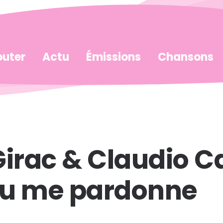
uter
Actu
Émissions
Chansons
Girac & Claudio C
eu me pardonne