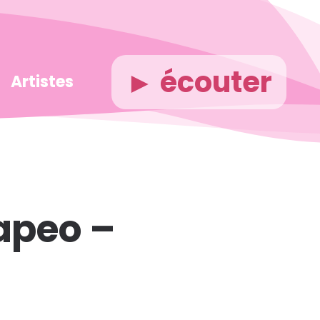
► écouter
Artistes
apeo –