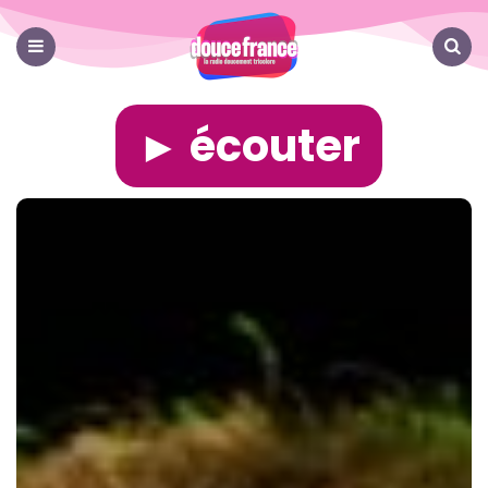
Douce
France
Menu
Search
► écouter