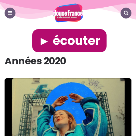
Douce
France
Menu
Search
► écouter
Années 2020