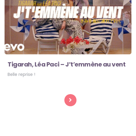
Tigarah, Léa Paci – J’t’emmène au vent
Belle reprise !
Pagination
des
publications