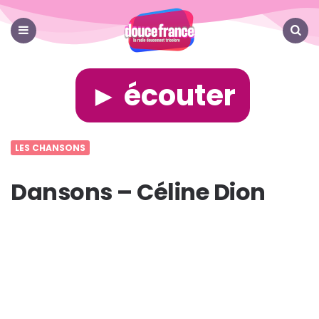
Douce
France
Menu
Search
► écouter
LES CHANSONS
Dansons – Céline Dion