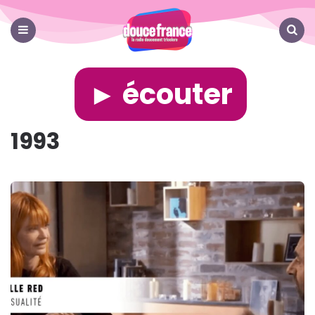
Douce
France
Menu
Search
► écouter
1993