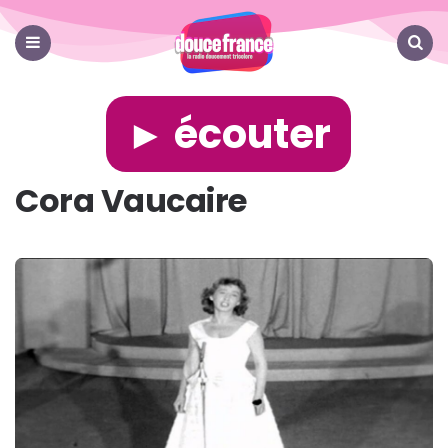
Douce
France
Menu
Search
► écouter
Cora Vaucaire