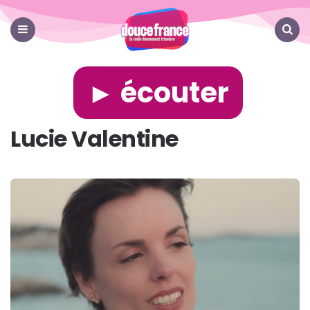
Douce
France
Menu
Search
► écouter
Lucie Valentine