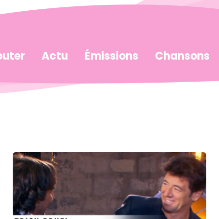
uter
Actu
Émissions
Chansons